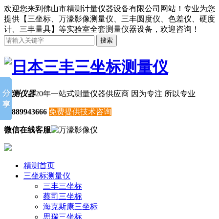
欢迎您来到佛山市精测计量仪器设备有限公司网站！专业为您
提供【三坐标、万濠影像测量仪、三丰圆度仪、色差仪、硬度
计、三丰量具】等实验室全套测量仪器设备，欢迎咨询！
精测仪器
20年一站式测量仪器供应商 因为专注 所以专业
13889943666
免费提供技术咨询
微信在线客服
精测首页
三坐标测量仪
三丰三坐标
蔡司三坐标
海克斯康三坐标
思瑞三坐标