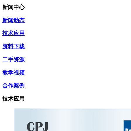
新闻中心
新闻动态
技术应用
资料下载
二手资源
教学视频
合作案例
技术应用