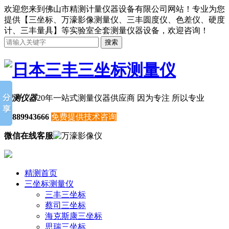
欢迎您来到佛山市精测计量仪器设备有限公司网站！专业为您
提供【三坐标、万濠影像测量仪、三丰圆度仪、色差仪、硬度
计、三丰量具】等实验室全套测量仪器设备，欢迎咨询！
精测仪器
20年一站式测量仪器供应商 因为专注 所以专业
13889943666
免费提供技术咨询
微信在线客服
精测首页
三坐标测量仪
三丰三坐标
蔡司三坐标
海克斯康三坐标
思瑞三坐标